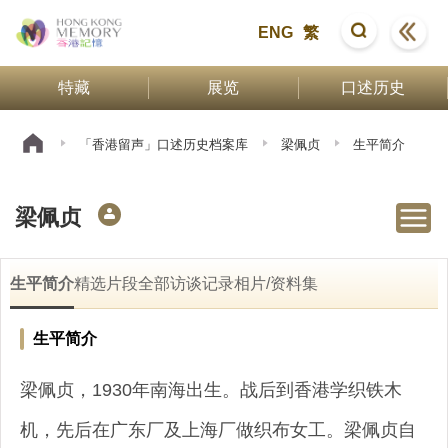
ENG
繁
特藏
展览
口述历史
「香港留声」口述历史档案库
梁佩贞
生平简介
梁佩贞
生平简介
精选片段
全部访谈记录
相片/资料集
生平简介
梁佩贞，1930年南海出生。战后到香港学织铁木
机，先后在广东厂及上海厂做织布女工。梁佩贞自