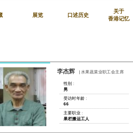
关于
藏
展览
口述历史
香港记忆
李杰辉
| 水果蔬菜业职工会主席
 性别 : 
男
 受访时年龄 : 
66
 主要职业 : 
果栏搬运工人