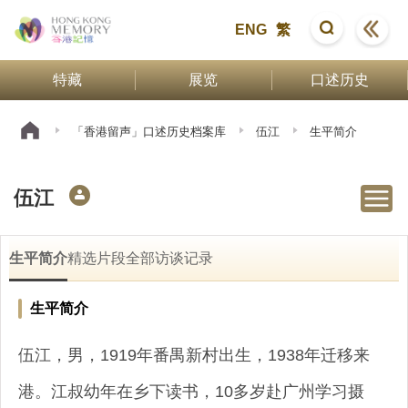
ENG
繁
特藏
展览
口述历史
「香港留声」口述历史档案库
伍江
生平简介
伍江
生平简介
精选片段
全部访谈记录
生平简介
伍江，男，1919年番禺新村出生，1938年迁移来
港。江叔幼年在乡下读书，10多岁赴广州学习摄