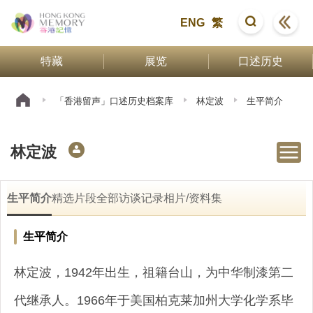
ENG
繁
特藏
展览
口述历史
「香港留声」口述历史档案库
林定波
生平简介
林定波
生平简介
精选片段
全部访谈记录
相片/资料集
生平简介
林定波，1942年出生，祖籍台山，为中华制漆第二
代继承人。1966年于美国柏克莱加州大学化学系毕