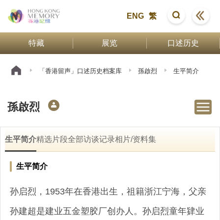
ENG
繁
特藏
展览
口述历史
「香港留声」口述历史档案库
孫啟烈
生平简介
孫啟烈
生平简介
精选片段
全部访谈记录
相片/资料集
生平简介
孙启烈，1953年在香港出生，祖籍浙江宁海，父亲
孙建超是建业五金塑胶厂创办人。孙启烈童年肄业