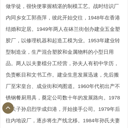
做学徒，很快便掌握精湛的制模工艺。战时结识厂
内同乡女工郭燕萍，彼此开始交往，1948年在香港
结婚和定居。1949年两人在砵兰街创办建业五金塑
胶厂，以修理机器和起造工模为业。1953年建业转
型制造业，生产混合塑胶和金属物料的小型日用
品。两人以夫妻檔分工经营，孙夫人有初中学历，
负责帐目和文书工作。建业生意发展迅速，先后搬
厂至宋皇台、成业街和鸿图道。1960年代初出产不
锈钢餐厨用具，奠定公司数十年的发展路向。1978
年长子孙启烈学成归港，开始接手公司。1979年后
往内地设厂，逐步将生产线北移。1984年孙氏夫妻