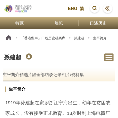
ENG
繁
特藏
展览
口述历史
「香港留声」口述历史档案库
孫建超
生平简介
孫建超
生平简介
精选片段
全部访谈记录
相片/资料集
生平简介
1919年孙建超在家乡浙江宁海出生，幼年在贫困农
家成长，没有接受正规教育。13岁时到上海电筒厂