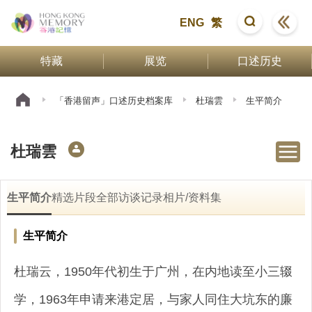
ENG
繁
特藏
展览
口述历史
「香港留声」口述历史档案库
杜瑞雲
生平简介
杜瑞雲
生平简介
精选片段
全部访谈记录
相片/资料集
生平简介
杜瑞云，1950年代初生于广州，在内地读至小三辍
学，1963年申请来港定居，与家人同住大坑东的廉