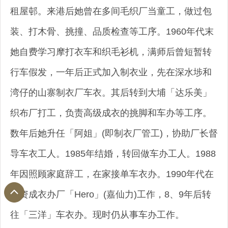
租屋邨。来港后她曾在多间毛织厂当童工，做过包
装、打木骨、挑撞、品质检查等工序。1960年代末
她自费学习摩打衣车和织毛衫机，满师后曾短暂转
行车假发，一年后正式加入制衣业，先在深水埗和
湾仔的山寨制衣厂车衣。其后转到大埔「达乐美」
织布厂打工，负责高级成衣的挑脚和车办等工序。
数年后她升任「阿姐」(即制衣厂管工)，协助厂长督
导车衣工人。1985年结婚，转回做车办工人。1988
年因照顾家庭辞工，在家接单车衣办。1990年代在
美资成衣办厂「Hero」(嘉仙力)工作，8、9年后转
往「三洋」车衣办。现时仍从事车办工作。