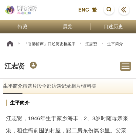
ENG
繁
特藏
展览
口述历史
「香港留声」口述历史档案库
江志贤
生平简介
江志贤
生平简介
精选片段
全部访谈记录
相片/资料集
生平简介
江志贤，1946年生于家乡海丰，2、3岁时随母亲来
港，租住衙前围的村屋，跟二房东份属乡里。父亲