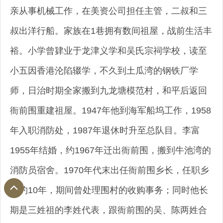
亲从事机械工作，在美资公司担任主管，二叔和三
叔出洋行船。家族在1巷拥有数间祖屋，战前生活丰
裕。小学曾肄业于龙津义学和吴氏宗祠学校，读至
小五因香港沦陷辍学，不久到土瓜湾的钢铁厂学
师，日治时期全家搬到九龙塘模范村，和平后返回
衙前围重建祖屋。1947年他到海军船坞工作，1958
年入职消防处，1987年退休时升至总队目。李富
1955年结婚，约1967年迁出衙前围，搬到牛池湾的
消防员宿舍。1970年代末出任衙前围乡长，任职乡
长约10年，期间曾处理围村的收购事务；同时他长
期是三姓祖的李姓代表，跟衙前围的吴、陈两姓合