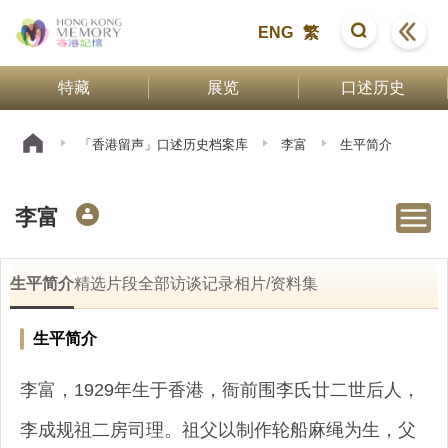
ENG
繁
特藏
展览
口述历史
「香港留声」口述历史档案库
李富
生平简介
李富
生平简介
精选片段
全部访谈记录
相片/资料集
生平简介
李富，1929年生于香港，衙前围李氏廿二世后人，
李成规祖二房司理。祖父以制作轮船麻绳为生，父