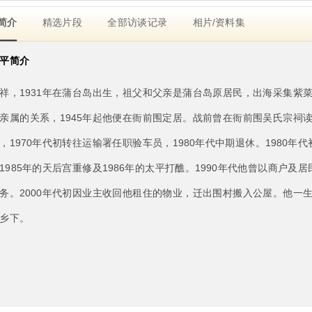
简介
精选片段
全部访谈记录
相片/资料集
平简介
祥，1931年在蒲台岛出生，祖父和父亲是蒲台岛原居民，出海采集紫
亲属的关系，1945年起他便在衙前围定居。战前曾在衙前围吴氏宗祠
，1970年代初转往运输署任职验车员，1980年代中期退休。1980
1985年的天后宫重修及1986年的太平打醮。1990年代他曾以商户
务。2000年代初因业主收回他租住的物业，迁出围村搬入公屋。他一
乡下。