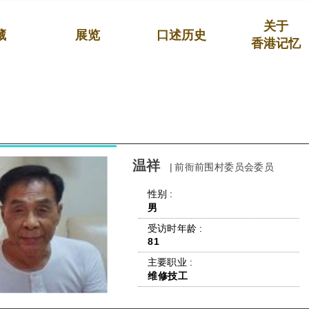
关于
藏
展览
口述历史
香港记忆
温祥
| 前衙前围村委员会委员
 性别 : 
男
 受访时年龄 : 
81
 主要职业 : 
维修技工