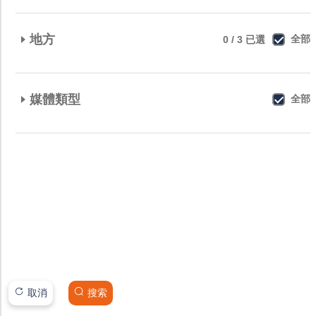
地方
全部
0 / 3 已選
香港島
(+)
媒體類型
九龍
(+)
全部
新界
(+)
錄音資料
圖像
錄影資料
取消
搜索