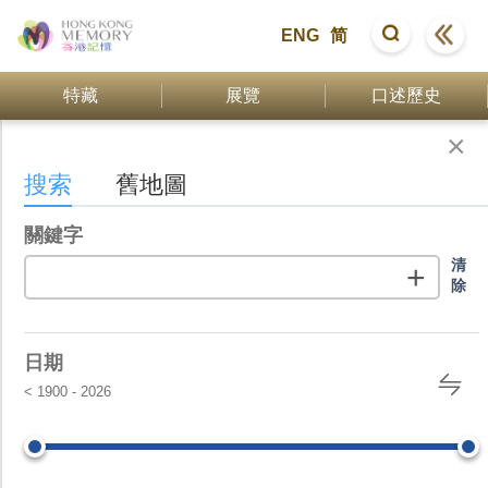
ENG
简
特藏
展覽
口述歷史
×
搜索結
搜索
舊地圖
© 地
圖由
地政
關鍵字
ℹ
總署
清
+
提供
除
↺
+
日期
-
<
1900
-
2026