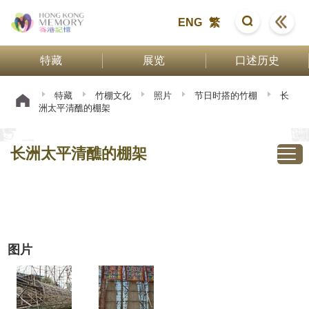
ENG
繁
特藏
展览
口述历史
特藏
竹棚文化
照片
节日时搭的竹棚
长
洲太平清醮的棚架
长洲太平清醮的棚架
图片