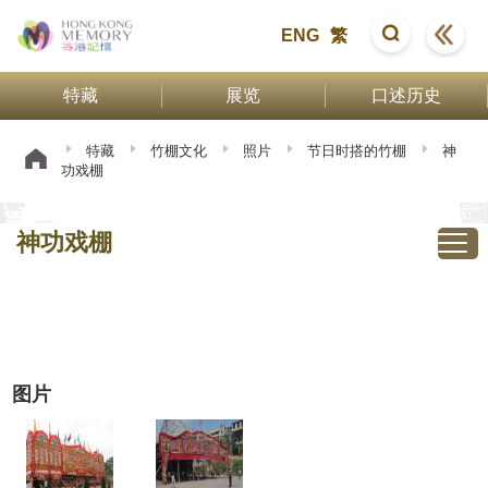
ENG
繁
特藏
展览
口述历史
特藏
竹棚文化
照片
节日时搭的竹棚
神
功戏棚
神功戏棚
图片