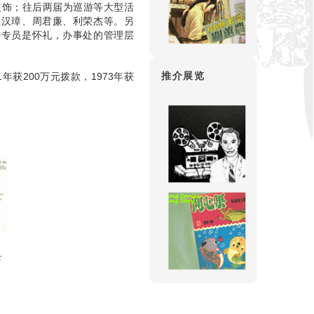
装饰；往后两届为巡游等大型活
温汉璋、周君廉、利荣杰等。另
任专员是怀礼，办事处的管理层
推介展览
获200万元拨款，1973年获
节