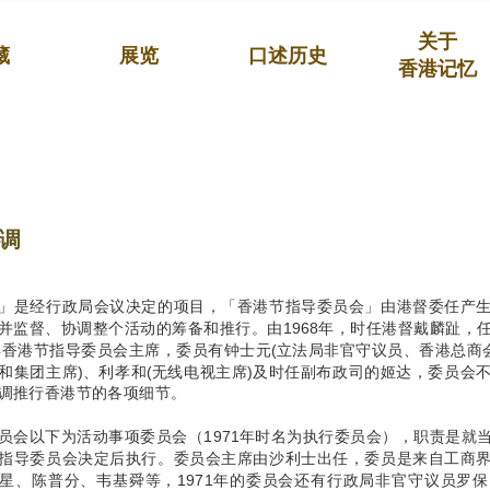
关于
藏
展览
口述历史
香港记忆
调
」是经行政局会议决定的项目，「香港节指导委员会」由港督委任产
并监督、协调整个活动的筹备和推行。由1968年，时任港督戴麟趾，
9年香港节指导委员会主席，委员有钟士元(立法局非官守议员、香港总商
和集团主席)、利孝和(无线电视主席)及时任副布政司的姬达，委员会
调推行香港节的各项细节。
员会以下为活动事项委员会（1971年时名为执行委员会），职责是就
指导委员会决定后执行。委员会主席由沙利士出任，委员是来自工商
星、陈普分、韦基舜等，1971年的委员会还有行政局非官守议员罗