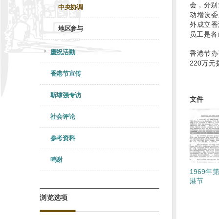
会，分别
中央协调
动增设委
外成立香
地区参与
员工是各
慶祝活動
香港节办
220万
香港节宣传
靳埭强专访
文件
社会评论
参考资料
鸣谢
1969年
港节
浏览选项