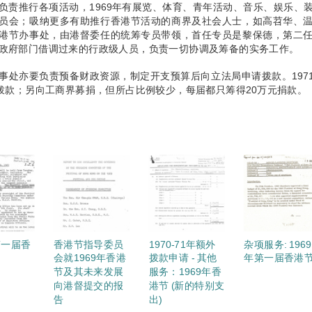
负责推行各项活动，1969年有展览、体育、青年活动、音乐、娱乐、
员会；吸纳更多有助推行香港节活动的商界及社会人士，如高苕华、
港节办事处，由港督委任的统筹专员带领，首任专员是黎保德，第二
政府部门借调过来的行政级人员，负责一切协调及筹备的实务工作。
事处亦要负责预备财政资源，制定开支预算后向立法局申请拨款。1971年
元拨款；另向工商界募捐，但所占比例较少，每届都只筹得20万元捐款。
第一届香
香港节指导委员
1970-71年额外
杂项服务: 1969
会就1969年香港
拨款申请 - 其他
年第一届香港
节及其未来发展
服务：1969年香
向港督提交的报
港节 (新的特别支
告
出)