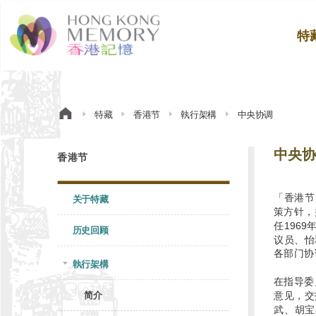
特
特藏
香港节
執行架構
中央协调
中央协
香港节
「香港节
关于特藏
策方针，
任196
历史回顾
议员、怡
各部门协
執行架構
在指导委
简介
意见，交
武、胡宝