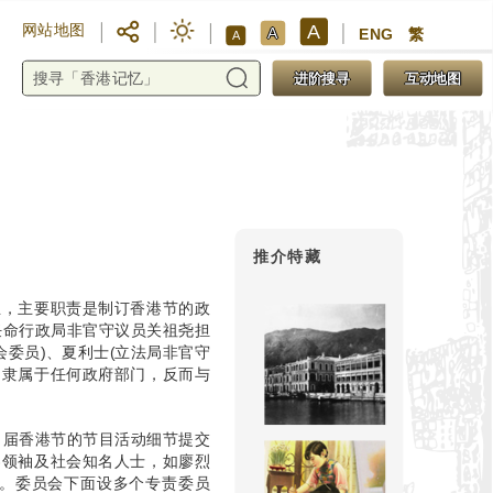
A
网站地图
A
ENG
繁
A
进阶搜寻
互动地图
推介特藏
生，主要职责是制订香港节的政
任命行政局非官守议员关祖尧担
会委员)、夏利士(立法局非官守
不隶属于任何政府部门，反而与
当届香港节的节目活动细节提交
界领袖及社会知名人士，如廖烈
保。委员会下面设多个专责委员