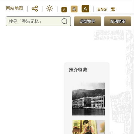
A
网站地图
A
ENG
繁
A
进阶搜寻
互动地图
推介特藏