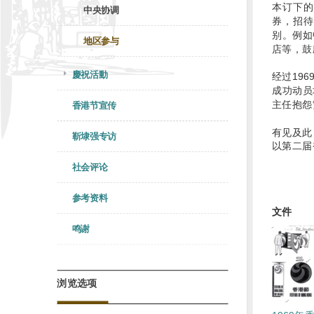
本订下的
中央协调
券，招待
别。例如
地区参与
店等，鼓
慶祝活動
经过19
成功动员
主任抱怨
香港节宣传
有见及此
靳埭强专访
以第二届
社会评论
参考资料
文件
鸣谢
浏览选项