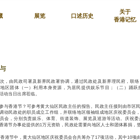
关于
藏
展览
口述历史
香港记忆
与
次，由民政司署及新界民政署协调，通过民政处及新界理民府，联络
励地区团体（一）利用本身资源，为居民提供娱乐节目；（二）踊跃
活动当日出席莅临。
参与香港节？可参考黄大仙区民政主任的报告。民政主任接到由市区
调动民政处的职员成立工作组，并联络地区领袖组成地区庆祝委员会
员会，分别负责娱乐、体育、街道装饰、展览及巡游等活动。庆祝委
香港节办事处提供的1万元资助，民政处需要向地区人士和团体募捐，垫
9年香港节中，黄大仙区地区庆祝委员会合共筹办了17项活动，其中10