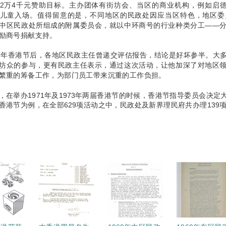
2万4千元赞助目标。主办团体有街坊会、当区的商业机构，例如启德
儿童入场。值得留意的是，不同地区的民政处因应当区特色，地区委
中区民政处所组成的附属委员会，就以中环商号的行业种类分工——
励商号捐献支持。
69年香港节后，各地区民政主任曾递交评估报告，结论是好坏参半。大
坊众的参与，更有民政主任表示，通过这次活动，让他加深了对地区
繁重的筹备工作，为部门员工带来沉重的工作负担。
，在举办1971年及1973年两届香港节的时候，香港节指导委员会决
香港节为例，在全部629项活动之中，民政处及新界理民府共办理139项