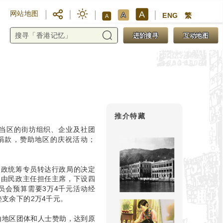
A
网站地图
A
ENG
繁
A
进阶搜寻
互动地图
推介特藏
当区的街坊组织、企业及社团
捐款，赞助地区的庆祝活动；
民政统筹专员转达行政局的决定
，由民政主任担任主席，下设四
员会预算需要3万4千元活动经
支余下的2万4千元。
项由地区团体和人士赞助，达到原