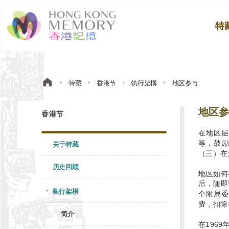
特
特藏
香港节
執行架構
地区参与
地区参
香港节
在地区层
等，鼓
关于特藏
（三）在
历史回顾
地区如何
后，随即
執行架構
个附属委
费，扣除
简介
在196