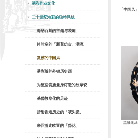
港彩作业文化
「中国风
二十世纪港彩的独特风貌
海纳百川的主题与装饰
跨时空的「新花仿古」潮流
复苏的中国风
港彩版的外销历史画
为皇室贵族量身订造的纹章瓷
基督教华化的足迹
折射香港历史的「唛头瓷」
黑釉地
来回游走欧亚的「督花」