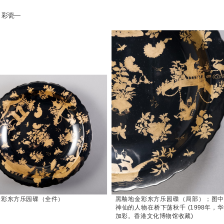
」彩瓷—
金彩东方乐园碟（全件）
黑釉地金彩东方乐园碟（局部）；图
神仙的人物在桥下荡秋千 (1998年，
加彩。香港文化博物馆收藏)