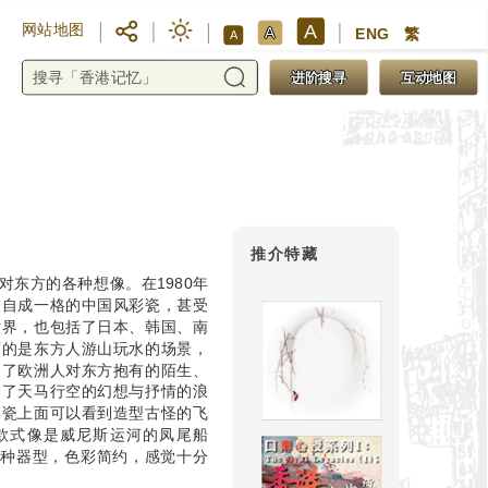
A
网站地图
A
ENG
繁
A
进阶搜寻
互动地图
推介特藏
东方的各种想像。在1980年
出自成一格的中国风彩瓷，甚受
世界，也包括了日本、韩国、南
画的是东方人游山玩水的场景，
达了欧洲人对东方抱有的陌生、
合了天马行空的幻想与抒情的浪
彩瓷上面可以看到造型古怪的飞
款式像是威尼斯运河的凤尾船
多种器型，色彩简约，感觉十分