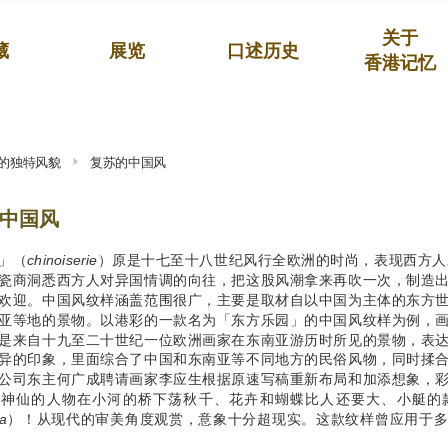
关于
藏
展览
口述历史
香港记忆
的独特风貌
复苏的中国风
中国风
」（
chinoiserie
）原是十七至十八世纪风行全欧洲的时尚，表现西方人对
瓷商洞悉西方人对异国情调的向往，把这股风潮拿来再吹一次，制造
欢迎。中国风纹样涵盖范围很广，主要是取材自以中国为主体的东方
亚等地的景物。以港彩的一款名为「东方乐园」的中国风纹样为例，
是来自十九至二十世纪一位欧洲画家在东南亚游历时所见的景物，表
异的印象，里面综合了中国和东南亚等不同地方的民俗风物，同时揉
公司东主何广成聘请画家李应生根据原速写稿重新布局和加添想象，
似神仙的人物在小河的桥下荡秋千、花卉和蝴蝶比人还要大、小艇的
a
）！从现代的审美角度观赏，意象十分超现实。这款纹样曾应用于