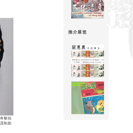
推介展览
中有貌似
华茂制胎