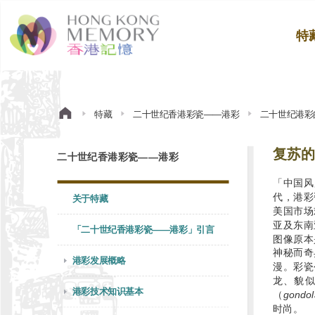
特
特藏
二十世纪香港彩瓷——港彩
二十世纪港彩
复苏的
二十世纪香港彩瓷——港彩
「中国风
代，港彩
关于特藏
美国市场
亚及东南
「二十世纪香港彩瓷——港彩」引言
图像原本
神秘而奇
港彩发展概略
漫。彩瓷
龙、貌
港彩技术知识基本
（
gondol
时尚。