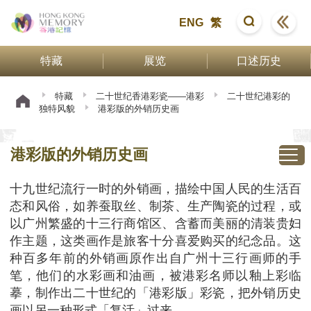
ENG
繁
特藏
展览
口述历史
特藏
二十世纪香港彩瓷——港彩
二十世纪港彩的
独特风貌
港彩版的外销历史画
港彩版的外销历史画
十九世纪流行一时的外销画，描绘中国人民的生活百
态和风俗，如养蚕取丝、制茶、生产陶瓷的过程，或
以广州繁盛的十三行商馆区、含蓄而美丽的清装贵妇
作主题，这类画作是旅客十分喜爱购买的纪念品。这
种百多年前的外销画原作出自广州十三行画师的手
笔，他们的水彩画和油画，被港彩名师以釉上彩临
摹，制作出二十世纪的「港彩版」彩瓷，把外销历史
画以另一种形式「复活」过来。