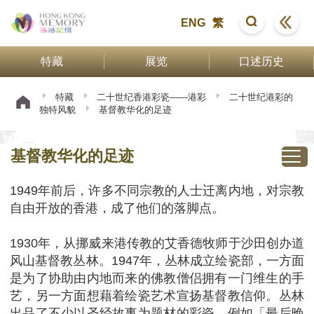
ENG
繁
特藏
展览
口述历史
特藏
二十世纪香港彩瓷——港彩
二十世纪港彩的
独特风貌
基督教华化的足迹
基督教华化的足迹
1949年前后，许多不同宗教的人士迁离内地，对宗教
自由开放的香港，成了他们的落脚点。
1930年，从挪威来港传教的艾香德牧师于沙田创办道
风山基督教丛林。1947年，丛林成立绘瓷部，一方面
是为了协助由内地而来的佛教僧侣拥有一门维生的手
艺，另一方面想藉着绘瓷艺术宣扬基督教信仰。丛林
出品了不少以圣经故事为题材的彩瓷，例如「最后晚