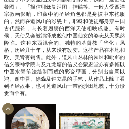
餐图」、「报信耶稣复活图」挂碟等。一般人受西洋
宗教画影响，印象中的圣经角色都是身披中东袍服
的，然而在道风山的彩瓷上，耶稣和使徒都身穿中国
古代服饰，与长着翅膀的西洋天使相映成趣。有时
候，天使又会被演绎成貌似中国仙女的姿态从天飘然
降临。这种东西混合的、独特的基督教「华化」风
格，历经几十年，从来没有改变。这些产品在本地和
欧、美皆有销售。此外，道风山丛林的园区和毗邻的
信义宗神学院与及九龙塘的信义会蒙恩堂亦有多幅以
中国水墨笔法绘制而成的彩瓷壁画，分别出自周以
鸿、谢中吾、徐淼及钟立昆的手笔，从作品上除了看
到圣经故事，也可见道风山一带的沙田地貌，十分珍
贵而罕有。