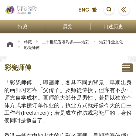
ENG
繁
特藏
展览
口述历史
特藏
二十世纪香港彩瓷——港彩
港彩作业文化
彩瓷师傅
彩瓷师傅
「彩瓷师傅」，即画师，各具不同的背景，早期出身
的画师习艺靠「父传子」及师徒传授，但亦有不少画
师靠自学成材。画师绝大部分是男性，若是以独立个
体方式承接订单作业的，执业方式就好像今天的自由
工作者(freelancer)；若是成立作坊或彩瓷厂的，身份
便同时是揽首了。
香港一些在内地出生的广彩老画师，早期普遍依循广