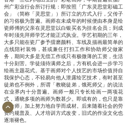
州广彩业行会所订行规：即按照「广东灵思堂彩磁工
会」（简称「灵思堂」）所订立的方式入行，父传子
的习俗极为普遍。画师在未成年的时候便由本身是绘
瓷师傅的父亲在灵思堂以白银买名为挂名会员；到成
年时须先拜师学艺才能正式执业。学艺初期的三年，
大多只能在瓷厂参予擂磨颜料、车线及描画最简单的
点线陪衬装饰，甚或兼任打扫工作和协助师父做家
务，期间大多是无偿工作或只有极微薄的工资，生活
十分刻苦。学徒须待满师之后，方有机会进一步学习
绘画主题花式。基于画师对个人技艺的市场价值持自
我保护心态，不轻易向他人泄露绘艺技术，有时甚至
徒弟也不例外，所谓「教晓徒弟，饿死师父」的说法
在业界内十分普遍。画师一般只专长绘画一两项花
式，通晓多项的画师为数甚少。即或有的，也只是靠
「偷师」加上努力地自学而成材。后来随着社会的劳
资约规普及、人才培训方式改变，旧式的作业文化也
逐渐褪色。