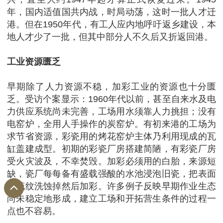
年，国内适值国共内战，时局动荡，这时一批人才迁
港。但在1950年代，有工人应内地呼吁返乡建设，本
地人才少了一批，但其中部分人不久后又折返回港。
工业资源匮乏
早期除了人力资源不稳，加彩工业的资源也十分匮
乏。受访个案显示：1960年代以前，甚至自来水及电
力供应系统尚未完善，工场用水须靠人力挑担；没有
电窑炉，全用人手操作的炭窑炉。有初来港的工场为
求节省资源，彩瓷用的烤花窑炉主体乃利用现成的瓦
缸盖建成型。初期的彩瓷厂房搭建简陋，有彩瓷厂房
受火灾波及，不幸焚毁。加彩必须用的白胎，来源短
缺，瓷厂每每备有盛载强酸的水池浸泡旧瓷，把表面
的花纹洗蚀掉然后加彩。许多例子反映早期作业生态
尚未稳定地形成，建立工场和开拓营生条件的过程一
点也不容易。