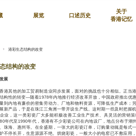
关于
藏
展览
口述历史
香港记忆
港彩生态结构的改变
态结构的改变
发展
香港其他的加工贸易制造业同步发展，面对的挑战也十分相似。正当
结构性的转变—随着1978年内地推行经济改革开放，中国政府推出优
量到内地有廉价的密集劳动力、厂地和物料资源，可降低生产成本；
展新产品，于是在珠江三角洲一带开设生产线。这时期一些及时把握
企业，这一类彩瓷厂大多能积极改善工业生产技术、具灵活的营销策
980年代至1990年代，香港有不少彩瓷公司在内地设厂，地点分布于
、珠海、惠州等。在全盛期，一张大的彩瓷订单，订购量动辄是每式
炉不停长开，生意源源不绝。烘烧彩瓷，一般大小的电窑已不敷应用