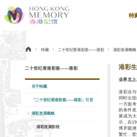
特
特藏
二十世纪香港彩瓷——港彩
港彩发展概略
港彩生
二十世纪香港彩瓷——港彩
业界北上
关于特藏
港彩业与
同时出现
「二十世纪香港彩瓷——港彩」引言
一方面考
的条件发
港彩发展概略
展成为大
示，在1
港彩发展阶段
博罗圆洲
繁忙，窑