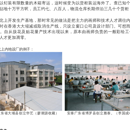
以钉装有限数量的木箱寄运，这时候变为以货柜装运海外了。查已知
佔地十万平方呎，员工约七、八百人，物流仓库长期停泊三几十个货柜
北上开发生产基地，那时常见的做法是把主力的画师和技术人才调往
时在香港大大缩减或取消生产线，只设立窗口公司及设计部门。可想
。自从扱花及贴花量产技术出现以来，原本由画师负责的一般彩绘工
人才更加凋零。
北上内地设厂的例子：
广东省大埔县创立华艺（廖潮源收藏）
安泰广东省博罗县创立雅泰。（李国成