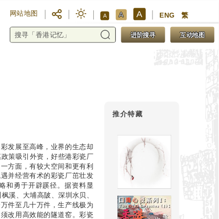
A
网站地图
A
ENG
繁
A
进阶搜寻
互动地图
推介特藏
港彩发展至高峰，业界的生态却
惠政策吸引外资，好些港彩瓷厂
另一方面，有较大空间和更有利
机遇并经营有术的彩瓷厂茁壮发
略和勇于开辟蹊径。据资料显
潮州枫溪、大埔高陂、深圳水贝、
一万件至几十万件，生产线极为
，须改用高效能的隧道窑。彩瓷