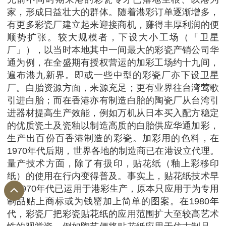
家，形成日益壮大的群体。随着港彩订单逐渐增多，
有更多彩瓷厂建立起来迎接商机，赚得丰厚利润的便
顺势扩张。较大规模者，下设大小工场（「卫星
厂」），以当时本地其中一间最大的彩瓷产销公司华
通为例，在全盛期有授权营运的加彩工场约十九间，
遍布港九新界。即或一些中型的彩瓷厂亦下设卫星
厂。白胎资源方面，来源充足；更有业界往台湾莺歌
引进白胎；而在香港亦有制造白胎的陶瓷厂从台湾引
进器材提高生产效能，例如万机从日本买入配方稳定
的优质瓷土及瓷釉以制造高质的白胎供应华通加彩，
生产出百份百香港制造的彩瓷。加彩用的色料，在
1970年代后期，世界各地的制造商已在港设立代理。
量产技术方面，除了有扱印，贴花纸（釉上彩移印
纸）的使用在行内变得普及。事实上，贴花纸技术早
在1970年代已运用于港彩生产，原本只应用于为专用
制品贴上商标或为钱罂加上简单的图案。在1980年
代，彩瓷厂把彩瓷贴花纸的应用范围扩大至较高艺术