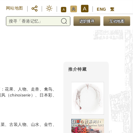
A
网站地图
A
ENG
繁
A
进阶搜寻
互动地图
推介特藏
有：花果、人物、走兽、禽鸟、
国风（
chinoiserie
）、日本彩、
白菜、古装人物、山水、金竹、