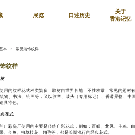
关于
藏
展览
口述历史
香港记忆
基本
常见装饰纹样
饰纹样
题材
使用的纹样花式种类繁多，取材自世界各地，不胜枚举，常见的题材
筑物、书法、绘画等，又以纹章、唛头（专用标记）、香港景物、中
别具特色。
经典花式
的广彩瓷厂使用的主要是传统广彩花式，例如：百蝶、龙凤、斗鸡、
果、金鱼、虫草枝花、翎毛等，都是长期流行的经典花式。