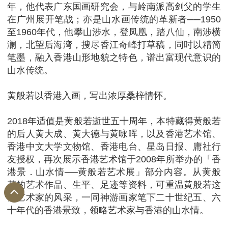
年，他代表广东国画研究会，与岭南派高剑父的学生
在广州展开笔战；亦是山水画传统的革新者──1950
至1960年代，他攀山涉水，登凤凰，踏八仙，南涉横
澜，北望后海湾，搜尽香江奇峰打草稿，同时以精简
笔墨，融入香港山形地貌之特色，谱出富现代意识的
山水传统。
黄般若以香港入画，写出浓厚桑梓情怀。
2018年适值是黄般若逝世五十周年，本特藏得黄般若
的后人黄大成、黄大德与黄咏晖，以及香港艺术馆、
香港中文大学文物馆、香港电台、星岛日报、庸社行
友授权，再次展示香港艺术馆于2008年所举办的「香
港景．山水情──黄般若艺术展」部分内容。从黄般
若的艺术作品、生平、足迹等资料，可重温黄般若这
位艺术家的风采，一同神游画家笔下二十世纪五、六
十年代的香港景致，领略艺术家与香港的山水情。