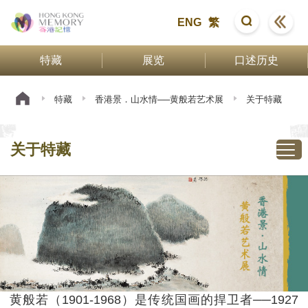
ENG
繁
特藏
展览
口述历史
特藏
香港景．山水情──黄般若艺术展
关于特藏
关于特藏
黄般若（1901-1968）是传统国画的捍卫者──1927