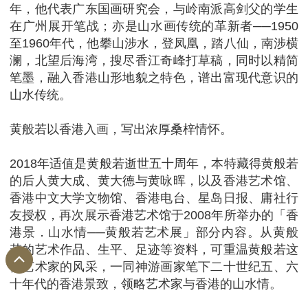
年，他代表广东国画研究会，与岭南派高剑父的学生
在广州展开笔战；亦是山水画传统的革新者──1950
至1960年代，他攀山涉水，登凤凰，踏八仙，南涉横
澜，北望后海湾，搜尽香江奇峰打草稿，同时以精简
笔墨，融入香港山形地貌之特色，谱出富现代意识的
山水传统。
黄般若以香港入画，写出浓厚桑梓情怀。
2018年适值是黄般若逝世五十周年，本特藏得黄般若
的后人黄大成、黄大德与黄咏晖，以及香港艺术馆、
香港中文大学文物馆、香港电台、星岛日报、庸社行
友授权，再次展示香港艺术馆于2008年所举办的「香
港景．山水情──黄般若艺术展」部分内容。从黄般
若的艺术作品、生平、足迹等资料，可重温黄般若这
位艺术家的风采，一同神游画家笔下二十世纪五、六
十年代的香港景致，领略艺术家与香港的山水情。