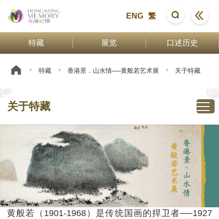
ENG
繁
特藏
展览
口述历史
特藏
香港景．山水情──黄般若艺术展
关于特藏
关于特藏
黄般若（1901-1968）是传统国画的捍卫者──1927