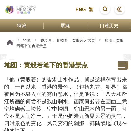
ENG
繁
特藏
展览
口述历史
特藏
香港景．山水情──黄般若艺术展
地图：黄般
若笔下的香港景点
地图：黄般若笔下的香港景点
「他（黄般若）的香港山水作品，就是这样孕育出来
的。一直以来，香港的景色，（包括九龙、新界）都
被目为不堪入画的穷山恶水，但是他说：『八大和渐
江所画的何尝不是残山剩水。画家何必要在画面上凭
空堆砌崇山峻岭，空中楼阁。穷山恶水的另一面，何
尝不是人间净土。』于是他把港九新界风景的灵气，
四时景色的变化，风云变幻的刹那，都陆续地展现在
他的笔下。」