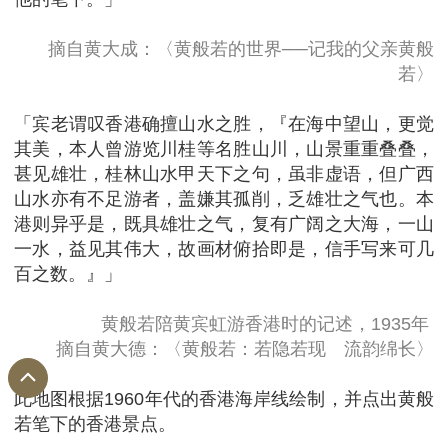
摘自黄大成：〈黄般若的世界──记我的父亲黄般
若〉
「宾老谓叹香港确擅山水之胜，『在海中望山，更觉
其美，本人曾游览川桂等名胜山川，山景重重叠叠，
甚见雄壮，桂林山水甲天下之句，虽非虚语，但广西
山水亦有不足游者，盖嫌其孤削，乏雄壮之气也。本
港则异乎是，既具雄壮之气，复有广阔之大海，一山
一水，益见其伟大，故画材俯拾即是，信手写来可几
百之数。』」
黄般若陪黄宾虹游香港时的记述，1935年
摘自黄大德：〈黄般若：若隐若现 流韵绵长〉
此地图根据1960年代的香港海岸线绘制，并点出黄般
若笔下的香港景点。