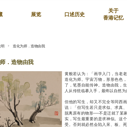
关于
藏
展览
口述历史
香港记忆
说明
造化为师．造物由我
师．造物由我
黄般若认为：「画学入门，当老
造化为师。宇宙万物，形形色色
了，笔墨自能传神。造物由我，
人从传统临摹入手，最终以自然为
但他的写生，却又不完全等同西
说：「但写生若只是求似、求真
脱离原有的物形──不是迁就了某
实，写生最重要的是求神似。这
受。否则就必然会陷入呆、板、