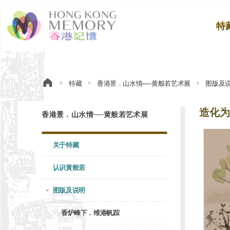
特
特藏
香港景．山水情──黄般若艺术展
图版及
造化为
香港景．山水情──黄般若艺术展
关于特藏
认识黄般若
图版及说明
香炉峰下．维港帆踪