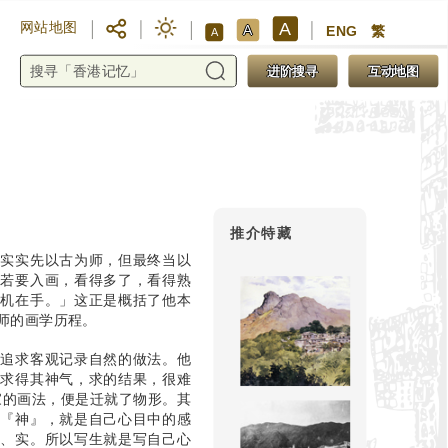
A
网站地图
A
ENG
繁
A
进阶搜寻
互动地图
推介特藏
老实实先以古为师，但最终当以
，若要入画，看得多了，看得熟
生机在手。」这正是概括了他本
师的画学历程。
画追求客观记录自然的做法。他
、求得其神气，求的结果，很难
家的画法，便是迁就了物形。其
个『神』，就是自己心目中的感
死、实。所以写生就是写自己心