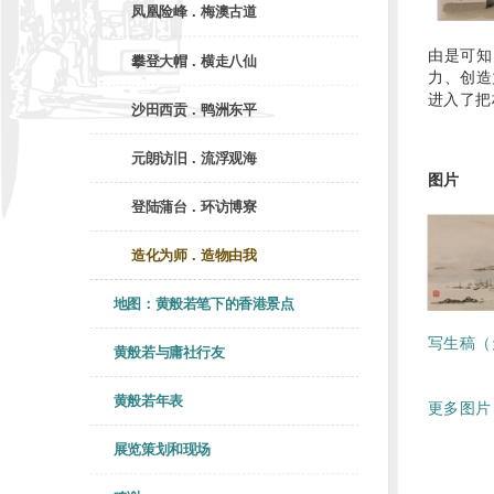
凤凰险峰．梅澳古道
由是可知
攀登大帽．横走八仙
力、创造
进入了把
沙田西贡．鸭洲东平
元朗访旧．流浮观海
图片
登陆蒲台．环访博寮
造化为师．造物由我
地图：黄般若笔下的香港景点
写生稿（
黄般若与庸社行友
黄般若年表
更多图片 
展览策划和现场