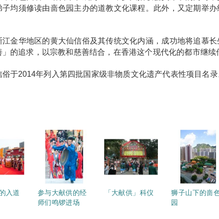
弟子均须修读由啬色园主办的道教文化课程。此外，又定期举办
。
浙江金华地区的黄大仙信俗及其传统文化内涵，成功地将追慕长
善」的追求，以宗教和慈善结合，在香港这个现代化的都市继续
信俗于2014年列入第四批国家级非物质文化遗产代表性项目名录
的入道
参与大献供的经
「大献供」科仪
狮子山下的啬
师们鸣锣进场
园