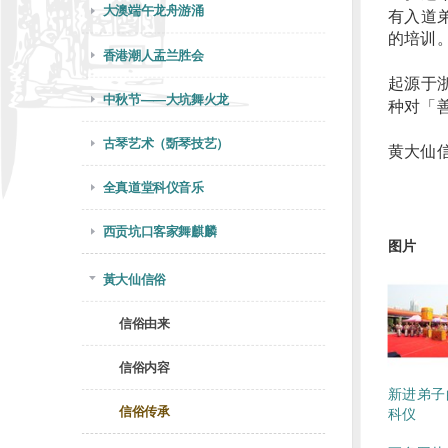
大澳端午龙舟游涌
有入道
的培训
香港潮人盂兰胜会
起源于
中秋节——大坑舞火龙
种对「
古琴艺术（斲琴技艺）
黄大仙
全真道堂科仪音乐
西贡坑口客家舞麒麟
图片
黃大仙信俗
信俗由来
信俗内容
新进弟子
信俗传承
科仪