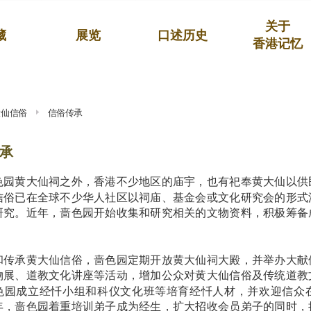
关于
藏
展览
口述历史
香港记忆
大仙信俗
信俗传承
承
色园黄大仙祠之外，香港不少地区的庙宇，也有祀奉黄大仙以供
信俗已在全球不少华人社区以祠庙、基金会或文化研究会的形式
研究。近年，啬色园开始收集和研究相关的文物资料，积极筹备
和传承黄大仙信俗，啬色园定期开放黄大仙祠大殿，并举办大献
物展、道教文化讲座等活动，增加公众对黄大仙信俗及传统道教
色园成立经忏小组和科仪文化班等培育经忏人材，并欢迎信众
年，啬色园着重培训弟子成为经生，扩大招收会员弟子的同时，