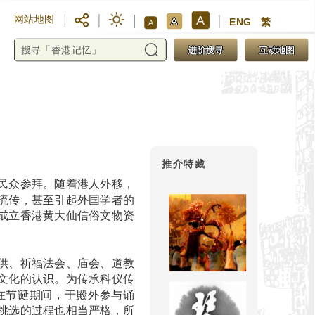
A
网站地图
A
ENG
繁
A
进阶搜寻
互动地图
推介特藏
民众参拜。随着港人外移，
流传，甚至引起外国学者的
成立香港黄大仙信俗文物资
供、祈福法会、庙会、道教
文化的认识。为传承科仪传
在节诞期间，于殿外参与诵
挑选的过程也相当严格，所