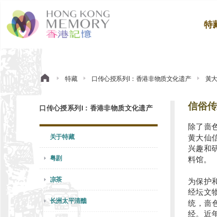
特
特藏
口传心授系列I：香港非物质文化遗产
黃
信俗传
口传心授系列I：香港非物质文化遗产
除了啬
关于特藏
黄大仙
兴趣和
粤剧
料馆。
凉茶
为保护
经坛文
长洲太平清醮
统，啬
经。近