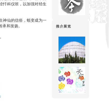
经忏科仪班，以加强对经生
生神仙的信俗，蜕变成为一
传承和发扬。
推介展览
。
色