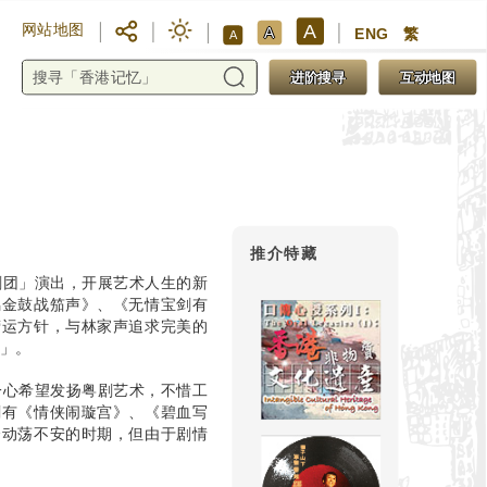
A
网站地图
A
ENG
繁
A
进阶搜寻
互动地图
推介特藏
剧团」演出，开展艺术人生的新
鸣金鼓战笳声》、《无情宝剑有
营运方针，与林家声追求完美的
团」。
一心希望发扬粤剧艺术，不惜工
剧有《情侠闹璇宫》、《碧血写
会动荡不安的时期，但由于剧情