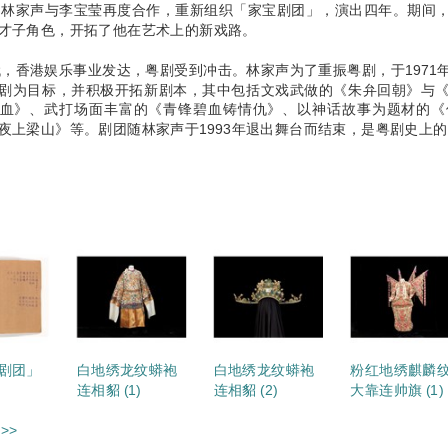
年，林家声与李宝莹再度合作，重新组织「家宝剧团」，演出四年。期间
才子角色，开拓了他在艺术上的新戏路。
年代，香港娱乐事业发达，粤剧受到冲击。林家声为了重振粤剧，于197
剧为目标，并积极开拓新剧本，其中包括文戏武做的《朱弁回朝》与
血》、武打场面丰富的《青锋碧血铸情仇》、以神话故事为题材的《
夜上梁山》等。剧团随林家声于1993年退出舞台而结束，是粤剧史上
剧团」
白地绣龙纹蟒袍
白地绣龙纹蟒袍
粉红地绣麒麟
连相貂 (1)
连相貂 (2)
大靠连帅旗 (1)
>>