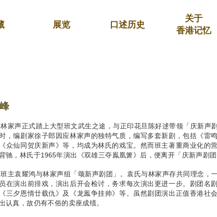
关于
藏
展览
口述历史
香港记忆
峰
年，林家声正式踏上大型班文武生之途，与正印花旦陈好逑带领「庆新声
时，编剧家徐子郎因应林家声的独特气质，编写多套新剧，包括《雷
《众仙同贺庆新声》等，均成为林氏的戏宝。然而班主著重商业化的
背驰，林氏于1965年演出《双雄三夺鳯凰箫》后，便离开「庆新声剧
年，班主袁耀鸿与林家声组「颂新声剧团」。袁氏与林家声存共同理念，
员在演出前排戏，演出后开会检讨，务求每次演出更进一步。剧团名
《三夕恩情廿载仇》及《龙鳯争挂帅》等。虽然剧团演出正值香港社
出认真，故仍有不俗的卖座成绩。