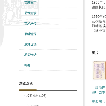
1968
艺影留声
往擅长的
艺术追求
1970
及创新粤
艺术承传
河畔莲溪
《林冲雪
鹣鲽情深
展览现场
图片
相关连结
鸣谢
浏览选项
「颂新声
泥印剧本
檔案资料 (103)
更多图片 
年代 (107)