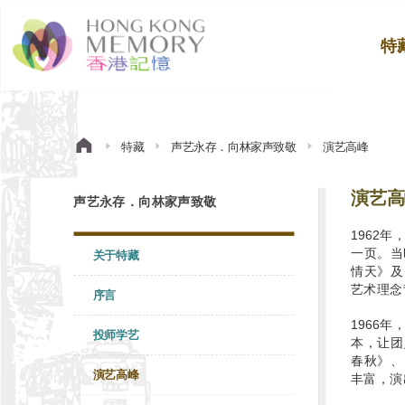
特
特藏
声艺永存．向林家声致敬
演艺高峰
演艺高
声艺永存．向林家声致敬
1962
一页。当
关于特藏
情天》及
艺术理念
序言
1966
投师学艺
本，让团
春秋》、
演艺高峰
丰富，演