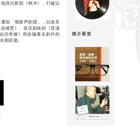
，他演出新剧《林冲》，打破以
1年重组「颂新声剧团」，以改良
《连城璧》、富话剧味的《莲溪
推介展览
仙侣奇缘》和改编著名剧作的
的长期班霸。
纹