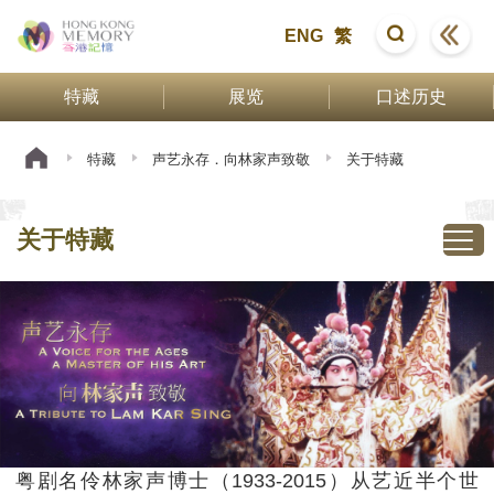
ENG
繁
特藏
展览
口述历史
特藏
声艺永存．向林家声致敬
关于特藏
关于特藏
粤剧名伶林家声博士（1933-2015）从艺近半个世