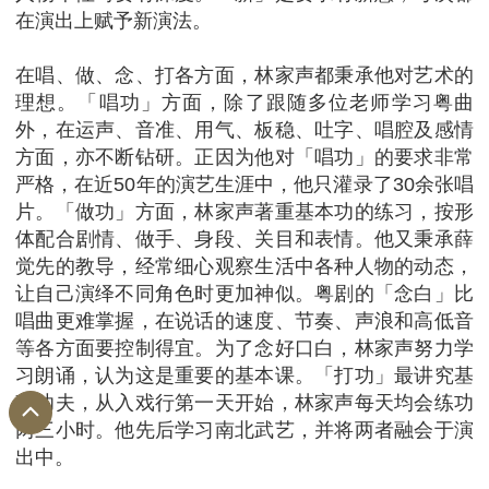
在演出上赋予新演法。
在唱、做、念、打各方面，林家声都秉承他对艺术的
理想。「唱功」方面，除了跟随多位老师学习粤曲
外，在运声、音准、用气、板稳、吐字、唱腔及感情
方面，亦不断钻研。正因为他对「唱功」的要求非常
严格，在近50年的演艺生涯中，他只灌录了30余张唱
片。「做功」方面，林家声著重基本功的练习，按形
体配合剧情、做手、身段、关目和表情。他又秉承薛
觉先的教导，经常细心观察生活中各种人物的动态，
让自己演绎不同角色时更加神似。粤剧的「念白」比
唱曲更难掌握，在说话的速度、节奏、声浪和高低音
等各方面要控制得宜。为了念好口白，林家声努力学
习朗诵，认为这是重要的基本课。「打功」最讲究基
础功夫，从入戏行第一天开始，林家声每天均会练功
两三小时。他先后学习南北武艺，并将两者融会于演
出中。