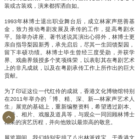
装或古装戏，演来都挥洒自如。
1993年林博士退出职业舞台后，成立林家声慈善基
金，致力推动粤剧发展及承传的工作，提高粤剧水
平。除举办讲座、著书述说其演出心得外，林博士更
亲自指导梨园新秀，承先启后，尽其一生回馈梨园，
留下丰硕功绩。林博士毕生曾经三度受勋，并获学
界、戏曲界颁授多个奖项殊荣，以表彰其在粤剧艺术
上的非凡成就，以及在粤剧承传工作上所作出的巨大
贡献。
为了印证这位一代红伶的成就，香港文化博物馆特别
在2011年举办的「博、精、深、新—林家声艺术人
生」展览的基础上，重新编整资料，希望透过剧本、
戏桥、相片、戏服及道具等，与观众一同回顾林博士
精采的演艺历程，并向他致以最崇高的敬意。
展览期间，我们特别安排了八出林派戏宝，于香港文