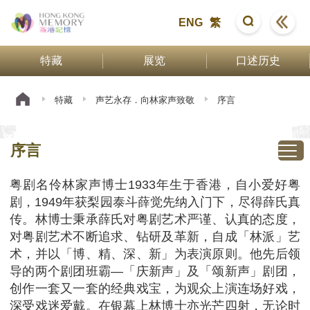
ENG
繁
特藏
展览
口述历史
特藏
声艺永存．向林家声致敬
序言
序言
粤剧名伶林家声博士1933年生于香港，自小爱好粤
剧，1949年获梨园泰斗薛觉先纳入门下，尽得薛氏真
传。林博士秉承薛氏对粤剧艺术严谨、认真的态度，
对粤剧艺术不断追求、钻研及革新，自成「林派」艺
术，并以「博、精、深、新」为表演原则。他先后领
导的两个剧团班霸—「庆新声」及「颂新声」剧团，
创作一套又一套的经典戏宝，为观众上演连场好戏，
深受戏迷爱戴。在银幕上林博士亦光芒四射，无论时