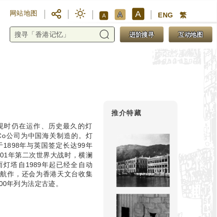
A
网站地图
A
ENG
繁
A
进阶搜寻
互动地图
推介特藏
现时仍在运作、历史最久的灯
nd Co公司为中国海关制造的。灯
1898年与英国签定长达99年
01年第二次世界大战时，横澜
灯塔自1989年起已经全自动
了航作，还会为香港天文台收集
00年列为法定古迹。