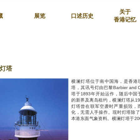
关于
藏
展览
口述历史
香港记忆
灯塔
横澜灯塔位于南中国海，是香港
塔，其讯号灯由巴黎Barbier a
塔于1893年开始运作，随后中国于
的新界及离岛租约，横澜灯塔从19
灯塔曾在联军空袭时严重损毁，而
化，无需人手操作。现时灯塔除
本港东面气象资料。横澜灯塔于20