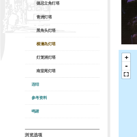
德忌立角灯塔
青洲灯塔
黑角头灯塔
横澜岛灯塔
+
灯笼洲灯塔
-
南堂尾灯塔
连结
参考资料
鸣谢
浏览选项