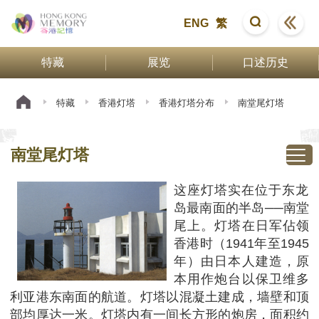
ENG
繁
特藏
展览
口述历史
特藏
香港灯塔
香港灯塔分布
南堂尾灯塔
南堂尾灯塔
这座灯塔实在位于东龙
岛最南面的半岛──南堂
尾上。灯塔在日军佔领
香港时（1941年至1945
年）由日本人建造，原
本用作炮台以保卫维多
利亚港东南面的航道。灯塔以混凝土建成，墙壁和顶
部均厚达一米。灯塔内有一间长方形的炮房，面积约