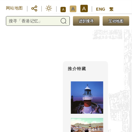
A
网站地图
A
ENG
繁
A
进阶搜寻
互动地图
推介特藏