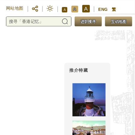
A
网站地图
A
ENG
繁
A
进阶搜寻
互动地图
推介特藏