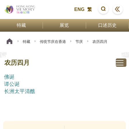
ENG
繁
特藏
展览
口述历史
特藏
传统节庆在香港
节庆
农历四月
农历四月
佛诞
谭公诞
长洲太平清醮