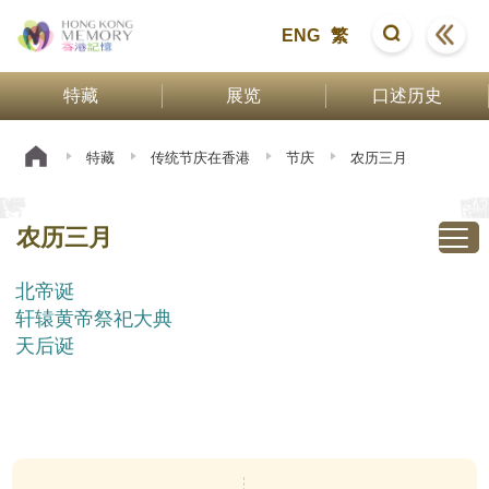
ENG
繁
特藏
展览
口述历史
特藏
传统节庆在香港
节庆
农历三月
农历三月
北帝诞
轩辕黄帝祭祀大典
天后诞