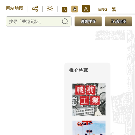
A
网站地图
A
ENG
繁
A
进阶搜寻
互动地图
推介特藏