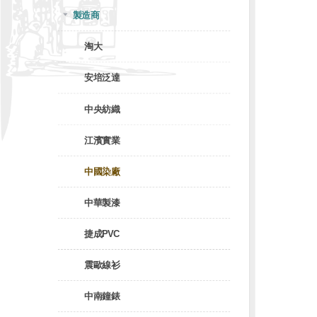
製造商
淘大
安培泛達
中央紡織
江濱實業
中國染廠
中華製漆
捷成PVC
震歐線衫
中南鐘錶