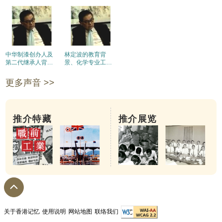
中华制漆创办人及
林定波的教育背
第二代继承人背
景、化学专业工作
景。公司创立经
经验及继承中华制
过。
漆经过
更多声音 >>
推介特藏
推介展览
关于香港记忆
使用说明
网站地图
联络我们