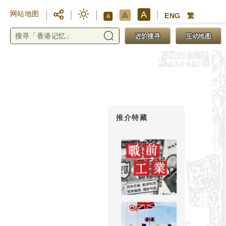
A
网站地图
A
ENG
繁
A
进阶搜寻
互动地图
推介特藏