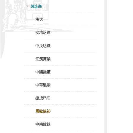
製造商
淘大
安培泛達
中央紡織
江濱實業
中國染廠
中華製漆
捷成PVC
震歐線衫
中南鐘錶