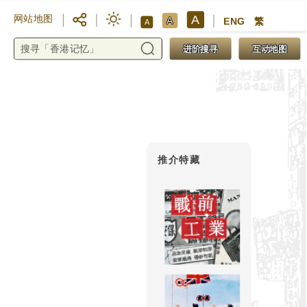
A
网站地图
A
ENG
繁
A
进阶搜寻
互动地图
推介特藏