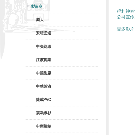
製造商
得利钟表
公司宣传
淘大
更多影片 
安培泛達
中央紡織
江濱實業
中國染廠
中華製漆
捷成PVC
震歐線衫
中南鐘錶