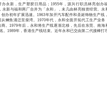
开办永新，生产塑胶日用品；1955年，源兴行职员林亮创办
0年，永新与福和两厂合并为「永和」，未几由林亮独资经营。
，创办初年扩展迅速。1963年加开汽车配件和圣诞饰物生产线，
房从鲗鱼涌迁至柴湾。1970年代，永和全面开拓代工生产业
售商。1979年后，永和将生产线逐渐北移，先后在东莞、南
万名。1989年，香港生产线结束。近年永和已交由第二代接棒打