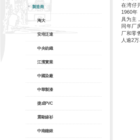
在湾仔
製造商
196
具为主
淘大
同年厂
厂和零
安培泛達
人逾2
中央紡織
江濱實業
中國染廠
中華製漆
捷成PVC
震歐線衫
中南鐘錶