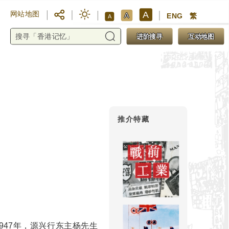
A
网站地图
A
ENG
繁
A
进阶搜寻
互动地图
推介特藏
947年，源兴行东主杨先生