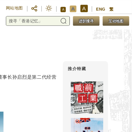
A
网站地图
A
ENG
繁
A
进阶搜寻
互动地图
推介特藏
董事长孙启烈是第二代经营