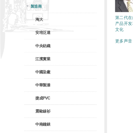
製造商
第二代在
淘大
产品开发
文化
安培泛達
更多声音 
中央紡織
江濱實業
中國染廠
中華製漆
捷成PVC
震歐線衫
中南鐘錶