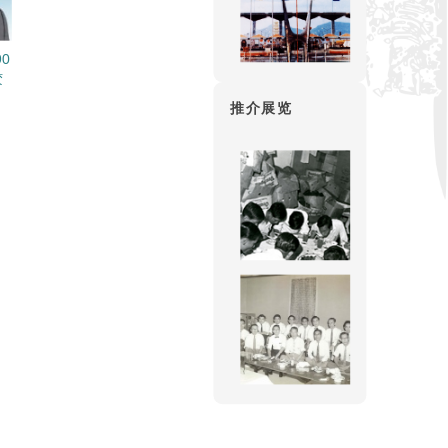
90
胶
推介展览