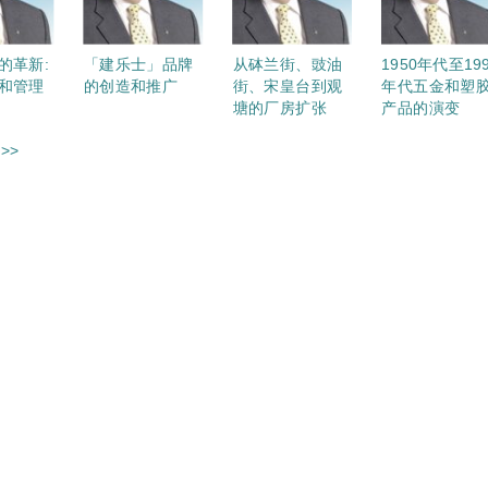
的革新:
「建乐士」品牌
从砵兰街、豉油
1950年代至19
和管理
的创造和推广
街、宋皇台到观
年代五金和塑
塘的厂房扩张
产品的演变
>>