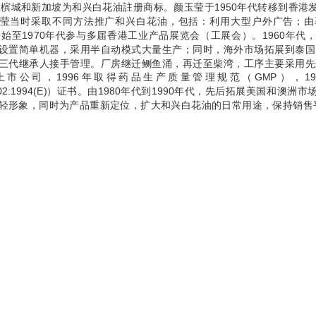
年在槟城和新加坡为和兴白花油註册商标。颜玉莹于1950年代转移到香
莹当时采取不同方法推广和兴白花油，包括：利用大型户外广告；由
年开始至1970年代参与多届香港工业产品展览会（工展会）。1960年
设置简单机器，采用半自动模式大量生产；同时，海外市场拓展到泰国。
三代继承人接手管理。厂房继迁鲗鱼涌，再迁至柴湾，工序主要采用先进
上市公司，1996年取得药品生产质量管理规范（GMP），1
002:1994(E)）证书。由1980年代到1990年代，先后拓展美国和
轻形象，同时为产品重新定位，扩大和兴白花油的日常用途，保持销