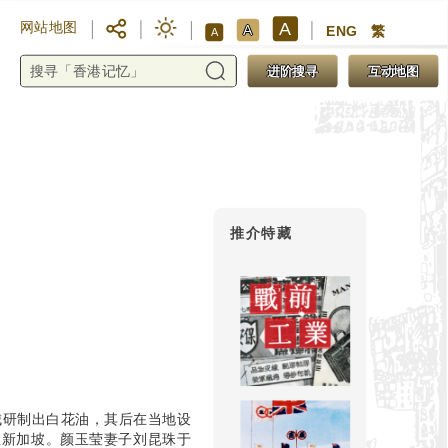
A
网站地图
A
ENG
繁
A
进阶搜寻
互动地图
推介特藏
城研制出白花油，其后在当地设
往新加坡。颜玉莹妻子刘昆珠于