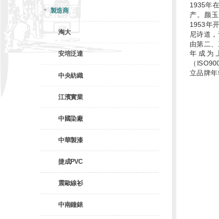
1935
製造商
产。颜玉
1953
淘大
尼诗道，
由第二、
年成为
安培泛達
（ISO9
立品牌年
中央紡織
江濱實業
中國染廠
中華製漆
捷成PVC
震歐線衫
中南鐘錶