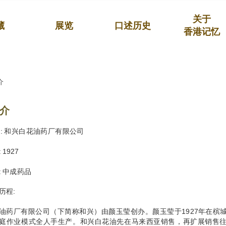
关于
藏
展览
口述历史
香港记忆
介
介
 : 和兴白花油药厂有限公司
 1927
: 中成药品
历程:
油药厂有限公司（下简称和兴）由颜玉莹创办。颜玉莹于1927年在槟
庭作业模式全人手生产。和兴白花油先在马来西亚销售，再扩展销售