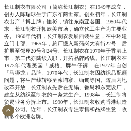
长江制衣有限公司（简称长江制衣）在1949年成立，
创办人陈瑞球生于广东布商世家。创业初年，长江制
衣出产「博士牌」恤衫，销往东南亚各国。1950年代
末，长江制衣开拓欧美市场，确立代工生产为主要业
务。1960年代初，长江制衣发展西装生意，在中环建
立门市部。1965年，总厂搬入新蒲岗大有街22号，后
扩展至邻座20号和24号。长江制衣在1970年于香港上
市，第二代亦陆续入职，开拓品牌路线。长江制衣在
1973年代理美国「威格」牌牛仔裤，在1977年自创
「马狮龙」品牌。1970年代，长江制衣因纺织品配额
问题，将生产线转移至柬埔寨、缅甸等国。随后内地
改革开放，长江制衣先后在无锡、番禺和东莞设厂，
建立从纺织至制衣的一条龙生产。1998年，长江制将
贸易业务分拆上市。1990年，长江制衣收购香港织造
有限公司。近年，长江制衣专注零售和品牌生意，收
购多个欧洲名牌。