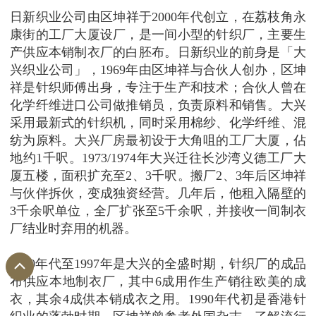
日新织业公司由区坤祥于2000年代创立，在荔枝角永
康街的工厂大厦设厂，是一间小型的针织厂，主要生
产供应本销制衣厂的白胚布。日新织业的前身是「大
兴织业公司」，1969年由区坤祥与合伙人创办，区坤
祥是针织师傅出身，专注于生产和技术；合伙人曾在
化学纤维进口公司做推销员，负责原料和销售。大兴
采用最新式的针织机，同时采用棉纱、化学纤维、混
纺为原料。大兴厂房最初设于大角咀的工厂大厦，佔
地约1千呎。1973/1974年大兴迁往长沙湾义德工厂大
厦五楼，面积扩充至2、3千呎。搬厂2、3年后区坤祥
与伙伴拆伙，变成独资经营。几年后，他租入隔壁的
3千余呎单位，全厂扩张至5千余呎，并接收一间制衣
厂结业时弃用的机器。
1980年代至1997年是大兴的全盛时期，针织厂的成品
布供应本地制衣厂，其中6成用作生产销往欧美的成
衣，其余4成供本销成衣之用。1990年代初是香港针