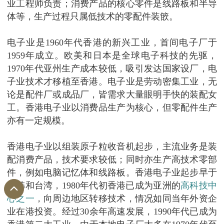
业工程师负责；消费产品的核心零件是线路板和半导
体等，生产过程只属低技术的零配件装篏。
电子业是
年代香港的新兴工业，首间电子厂于
1960
年成立。欧美和日本是全球电子科技的先驱，
1959
年代亚州生产成本较低，吸引发达国家设厂，电
1970
子业技术才移植至香港。电子业是劳动密集工业，无
论是配件厂或成品厂，皆需求大量眼明手快的装配女
工。香港电子业以消费品生产为核心，但零配件生产
亦有一定规模。
香港电子业以组装原子粒收音机起步，主流业务是装
配消费产品，技术要求较低；同时亦生产高技术零部
件，例如电脑记忆体和线路板。香港电子业起步早于
南韩和台湾，
年代初香港已成为亚洲的
高科技中
1980
心之一
，向周边地区转移技术，情况如同当年外资企
业在港投资。经过
余年高速发展，
年代已成为
30
1990