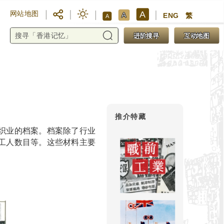
A
网站地图
A
ENG
繁
A
进阶搜寻
互动地图
推介特藏
织业的档案。档案除了行业
工人数目等。这些材料主要