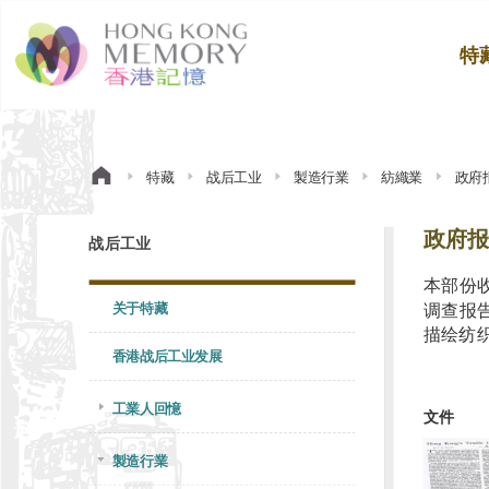
特
特藏
战后工业
製造行業
紡織業
政府
政府报
战后工业
本部份
关于特藏
调查报
描绘纺织
香港战后工业发展
工業人回憶
文件
製造行業