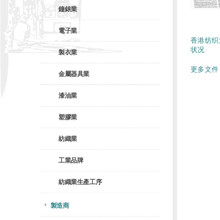
鐘錶業
電子業
香港纺织
状况
製衣業
更多文件 
金屬器具業
漆油業
塑膠業
紡織業
工業品牌
紡織業生產工序
製造商